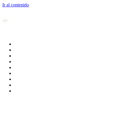
Ir al contenido
Inicio
Nosotros
Casa rural
Alojamiento
Reservas
Experiencias
Galería
Contacto
Blog