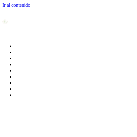
Ir al contenido
Inicio
Nosotros
Casa rural
Alojamiento
Reservas
Experiencias
Galería
Contacto
Blog